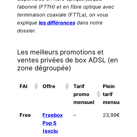
l’abonné (FTTH) et en fibre optique avec
terminaison coaxiale (FTTLa), on vous
explique
les différences
dans notre
dossier.
Les meilleurs promotions et
ventes privées de box ADSL (en
zone dégroupée)
FAI
Offre
Tarif
Plein
P
promo
tarif
mensuel
mensuel
FAI
Offre
Tarif
Plein
P
Free
Freebox
–
23,99€
à 
promo
tarif
Pop S
0
mensuel
mensuel
(exclu