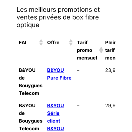
Les meilleurs promotions et
ventes privées de box fibre
optique
FAI
Offre
Tarif
Plein
promo
tarif
mensuel
mensuel
FAI
Offre
Tarif
Plein
B&YOU
B&YOU
–
23,99€
promo
tarif
de
Pure Fibre
mensuel
mensuel
Bouygues
Telecom
B&YOU
B&YOU
–
29,99€
de
Série
Bouygues
client
Telecom
B&YOU