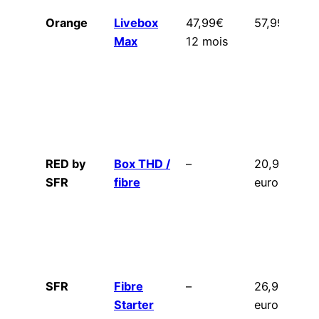
Orange
Livebox
47,99€
57,99€
Max
12 mois
RED by
Box THD /
–
20,99
SFR
fibre
euros
SFR
Fibre
–
26,99
Starter
euros