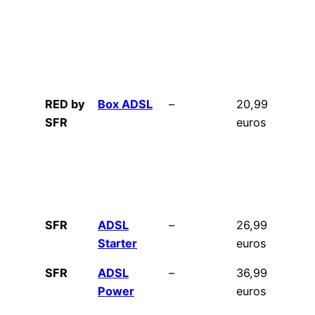
RED by
Box ADSL
–
20,99
à 
SFR
euros
3
SFR
ADSL
–
26,99
à 
Starter
euros
3
SFR
ADSL
–
36,99
à 
Power
euros
3