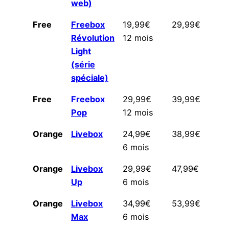
web)
Free
Freebox
19,99€
29,99€
à 
Révolution
12 mois
0
Light
(série
spéciale)
Free
Freebox
29,99€
39,99€
à 
Pop
12 mois
0
Orange
Livebox
24,99€
38,99€
ju
6 mois
1
Orange
Livebox
29,99€
47,99€
ju
Up
6 mois
1
Orange
Livebox
34,99€
53,99€
ju
Max
6 mois
1