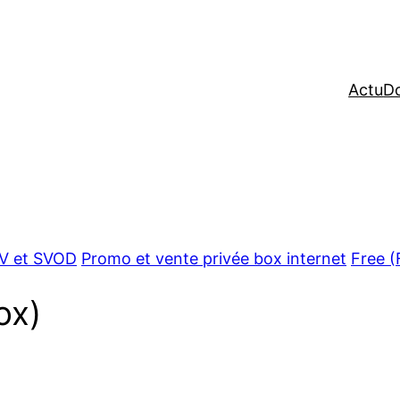
Actu
Do
 TV et SVOD
Promo et vente privée box internet
Free (
ox)