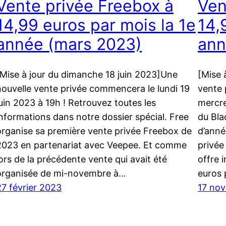
Vente privée Freebox à
Ven
14,99 euros par mois la 1e
14,
année (mars 2023)
ann
[Mise à jour du dimanche 18 juin 2023]Une
[Mise 
nouvelle vente privée commencera le lundi 19
vente 
juin 2023 à 19h ! Retrouvez toutes les
mercre
informations dans notre dossier spécial. Free
du Bla
organise sa première vente privée Freebox de
d’anné
2023 en partenariat avec Veepee. Et comme
privée
lors de la précédente vente qui avait été
offre 
organisée de mi-novembre à…
euros
27 février 2023
17 no