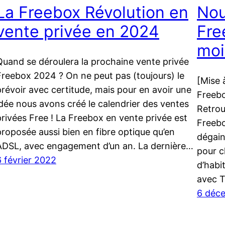
La Freebox Révolution en
Nou
vente privée en 2024
Fre
moi
Quand se déroulera la prochaine vente privée
Freebox 2024 ? On ne peut pas (toujours) le
[Mise 
prévoir avec certitude, mais pour en avoir une
Freebo
idée nous avons créé le calendrier des ventes
Retrou
privées Free ! La Freebox en vente privée est
Freebo
proposée aussi bien en fibre optique qu’en
dégain
ADSL, avec engagement d’un an. La dernière…
pour c
6 février 2022
d’habi
avec 
6 déc