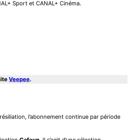
ANAL+ Sport et CANAL+ Cinéma.
site
Veepee
.
 résiliation, l’abonnement continue par période
lication
Cafeyn
. Il s’agit d’une sélection