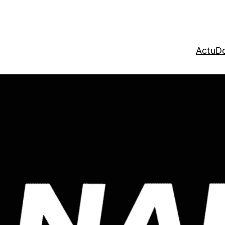
Actu
Do