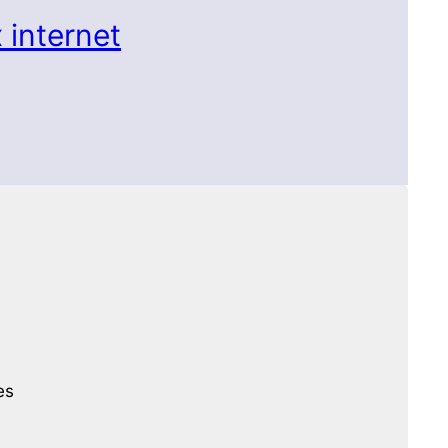
 internet
es