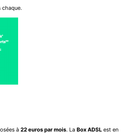
s chaque.
posées à
22 euros par mois
. La
Box ADSL
est en