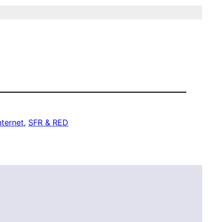
nternet
, 
SFR & RED