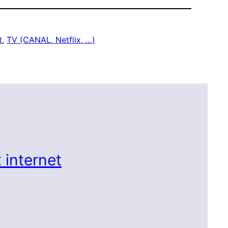
t
, 
TV (CANAL, Netflix, …)
 internet