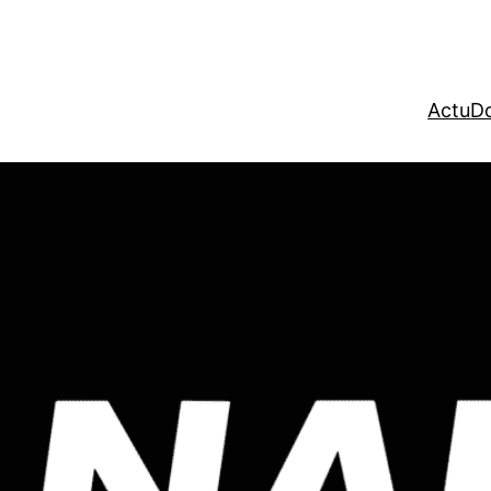
Actu
Do