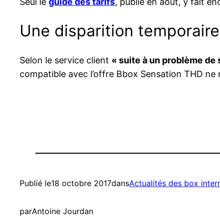
Seul le
guide des tarifs
, publié en août, y fait e
Une disparition temporaire
Selon le service client
« suite à un problème de 
compatible avec l’offre Bbox Sensation THD ne 
Publié le
18 octobre 2017
dans
Actualités des box inte
par
Antoine Jourdan