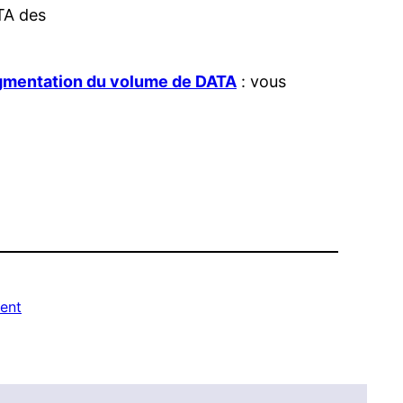
TA des
ugmentation du volume de DATA
: vous
ent