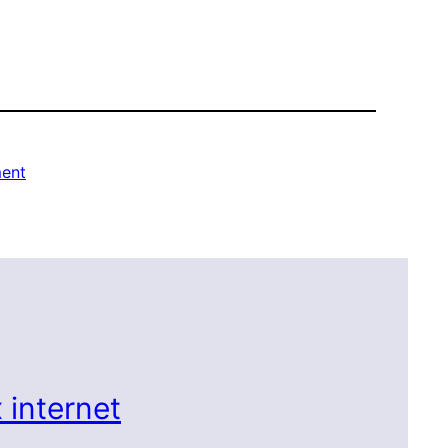
ment
 internet