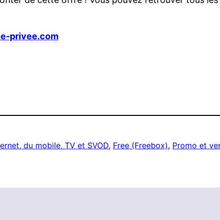
te-privee.com
ternet, du mobile, TV et SVOD
, 
Free (Freebox)
, 
Promo et ven