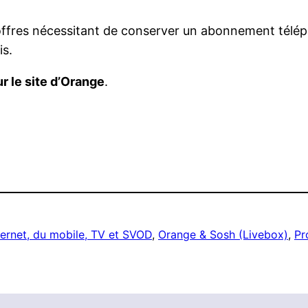
es offres nécessitant de conserver un abonnement télé
is.
r le site d’Orange
.
ternet, du mobile, TV et SVOD
, 
Orange & Sosh (Livebox)
, 
Pr