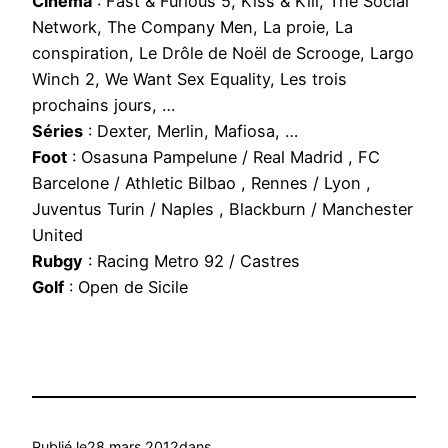
Cinéma
: Fast & Furious 5, Kiss & Kill, The Social
Network, The Company Men, La proie, La
conspiration, Le Drôle de Noël de Scrooge, Largo
Winch 2, We Want Sex Equality, Les trois
prochains jours, …
Séries
: Dexter, Merlin, Mafiosa, …
Foot
: Osasuna Pampelune / Real Madrid , FC
Barcelone / Athletic Bilbao , Rennes / Lyon ,
Juventus Turin / Naples , Blackburn / Manchester
United
Rubgy
: Racing Metro 92 / Castres
Golf
: Open de Sicile
Publié le
28 mars 2012
dans