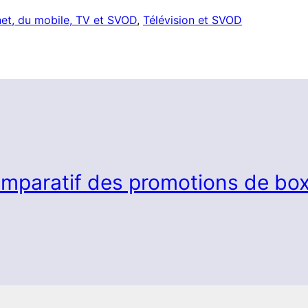
net, du mobile, TV et SVOD
, 
Télévision et SVOD
mparatif des promotions de box